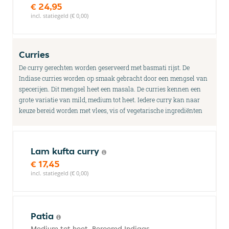
€ 24,95
incl. statiegeld (€ 0,00)
Curries
De curry gerechten worden geserveerd met basmati rijst. De
Indiase curries worden op smaak gebracht door een mengsel van
specerijen. Dit mengsel heet een masala. De curries kennen een
grote variatie van mild, medium tot heet. Iedere curry kan naar
keuze bereid worden met vlees, vis of vegetarische ingrediënten
Lam kufta curry
€ 17,45
incl. statiegeld (€ 0,00)
Patia
Medium tot heet. Beroemd Indiaas