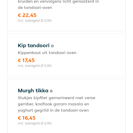
kruiden en vervolgens licht geroosterd in
de tandoori-oven
€ 22,45
incl. statiegeld (€ 0,00)
Kip tandoori
Kippenbout uit tandoori oven
€ 17,45
incl. statiegeld (€ 0,00)
Murgh tikka
Stukjes kipfilet gemarineerd met verse
gember, knoflook garam masala en
yoghurt gegrild in de tandoori-oven
€ 16,45
incl. statiegeld (€ 0,00)