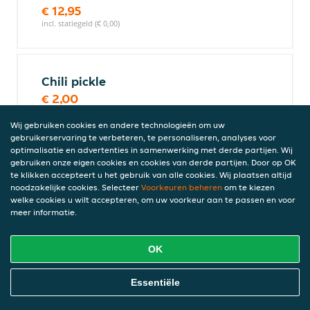
€ 12,95
incl. statiegeld (€ 0,00)
Chili pickle
€ 2,00
incl. statiegeld (€ 0,00)
Wij gebruiken cookies en andere technologieën om uw
gebruikerservaring te verbeteren, te personaliseren, analyses voor
optimalisatie en advertenties in samenwerking met derde partijen. Wij
gebruiken onze eigen cookies en cookies van derde partijen. Door op OK
Butter chicken
te klikken accepteert u het gebruik van alle cookies. Wij plaatsen altijd
€ 12,45
noodzakelijke cookies. Selecteer
Voorkeuren beheren
om te kiezen
incl. statiegeld (€ 0,00)
welke cookies u wilt accepteren, om uw voorkeur aan te passen en voor
meer informatie.
OK
Kip korma
€ 12,45
Online Eten Bestellen
Essentiële
incl. statiegeld (€ 0,00)