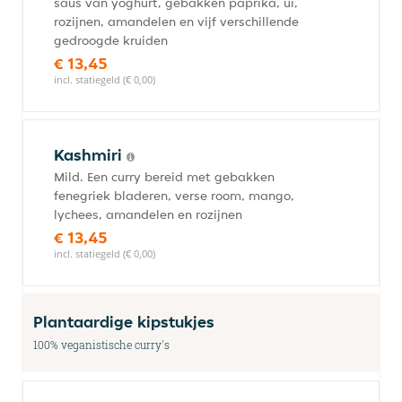
saus van yoghurt, gebakken paprika, ui,
rozijnen, amandelen en vijf verschillende
gedroogde kruiden
€ 13,45
incl. statiegeld (€ 0,00)
Kashmiri
Mild. Een curry bereid met gebakken
fenegriek bladeren, verse room, mango,
lychees, amandelen en rozijnen
€ 13,45
incl. statiegeld (€ 0,00)
Plantaardige kipstukjes
100% veganistische curry's