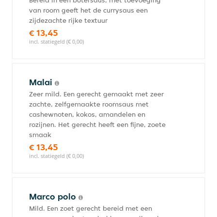
Bereid in een botersaus, met toevoeging
van room geeft het de currysaus een
zijdezachte rijke textuur
€ 13,45
incl. statiegeld (€ 0,00)
Malai
Zeer mild. Een gerecht gemaakt met zeer
zachte, zelfgemaakte roomsaus met
cashewnoten, kokos, amandelen en
rozijnen. Het gerecht heeft een fijne, zoete
smaak
€ 13,45
incl. statiegeld (€ 0,00)
Marco polo
Mild. Een zoet gerecht bereid met een