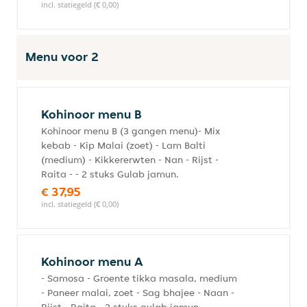
incl. statiegeld (€ 0,00)
Menu voor 2
Kohinoor menu B
Kohinoor menu B (3 gangen menu)- Mix
kebab - Kip Malai (zoet) - Lam Balti
(medium) - Kikkererwten - Nan - Rijst -
Raita - - 2 stuks Gulab jamun.
€ 37,95
incl. statiegeld (€ 0,00)
Kohinoor menu A
- Samosa - Groente tikka masala, medium
- Paneer malai, zoet - Sag bhajee - Naan -