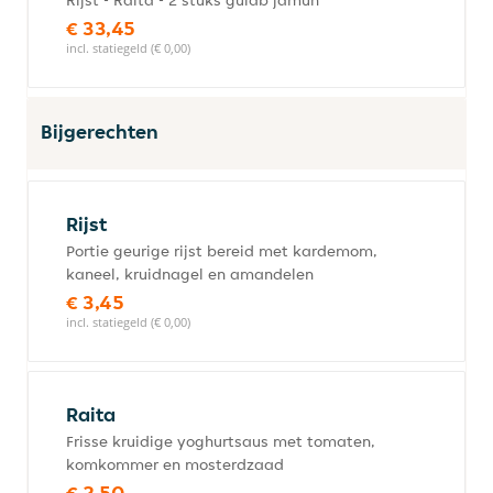
Rijst - Raita - 2 stuks gulab jamun
€ 33,45
incl. statiegeld (€ 0,00)
Bijgerechten
Rijst
Portie geurige rijst bereid met kardemom,
kaneel, kruidnagel en amandelen
€ 3,45
incl. statiegeld (€ 0,00)
Raita
Frisse kruidige yoghurtsaus met tomaten,
komkommer en mosterdzaad
€ 2,50